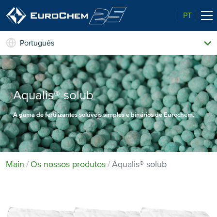
PT
Português
Os nossos produtos
Quem somos
Aconselhamento local
Aqualis® solub
Ensaios e recomendações
Qualidade superior
A gama de fertilizantes solúveis simples e binários de Eurochem.
Notícias e eventos
Ambiente
Contacto
Main
Os nossos produtos
Aqualis® solub