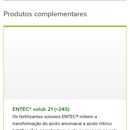
Azoto amoniacal (NH₄-N)
4,0 %
Ficha de Dados de Segurança
Produtos complementares
Pentóxido de fósforo (P₂O₅) solúvel em
5 %
água
Óxido de potássio (K₂O) solúvel em água
33 %
Trióxido de enxofre (SO₃) solúvel em água
Olival
Fruteiras
Hortícolas
11 %
Óxido de magnésio (MgO) solúvel em
2,0 %
água
Boro (B) solúvel em água
2,0 %
Cobre (Cu) solúvel em água, quelatado
0,05 %
por EDTA
ENTEC® solub 21 (+24S)
Os fertilizantes solúveis ENTEC® inibem a
Ferro (Fe) solúvel em água, quelatado por
transformação do azoto amoniacal a azoto nítrico
0,05 %
EDTA